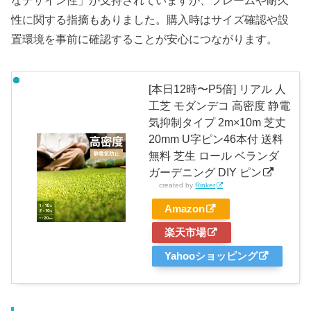
性に関する指摘もありました。購入時はサイズ確認や設
置環境を事前に確認することが安心につながります。
[本日12時〜P5倍] リアル 人
工芝 モダンデコ 高密度 静電
気抑制タイプ 2m×10m 芝丈
20mm U字ピン46本付 送料
無料 芝生 ロール ベランダ
ガーデニング DIY ピン
created by
Rinker
Amazon
楽天市場
Yahooショッピング