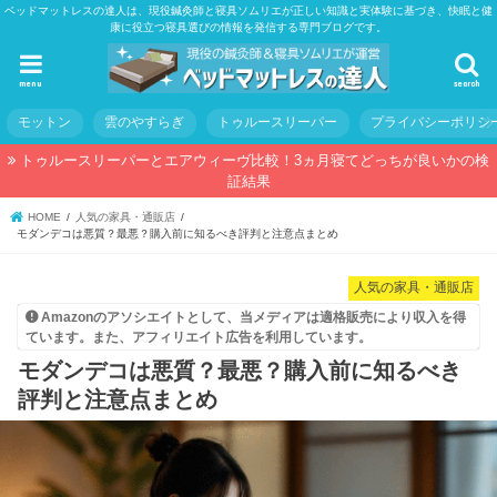
ベッドマットレスの達人は、現役鍼灸師と寝具ソムリエが正しい知識と実体験に基づき、快眠と健
康に役立つ寝具選びの情報を発信する専門ブログです。
menu
search
モットン
雲のやすらぎ
トゥルースリーパー
プライバシーポリシ
トゥルースリーパーとエアウィーヴ比較！3ヵ月寝てどっちが良いかの検
証結果
HOME
人気の家具・通販店
モダンデコは悪質？最悪？購入前に知るべき評判と注意点まとめ
人気の家具・通販店
Amazonのアソシエイトとして、当メディアは適格販売により収入を得
ています。また、アフィリエイト広告を利用しています。
モダンデコは悪質？最悪？購入前に知るべき
評判と注意点まとめ