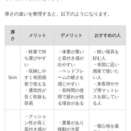
厚さの違いを整理すると、以下のようになります。
厚
メリット
デメリット
おすすめの人
さ
・軽量で持
・体重が重い
・軽い寝具を
ち運びやす
と底付き感が
好む人
い
出やすい
・布団に近い
・収納しや
・ベッドフレ
感覚で使いた
5cm
すく布団感
ームの硬さを
い人
覚で使える
感じやすい
・来客用やサ
・通気性が
・長時間の使
ブ用マットレ
良く乾燥も
用で疲れが残
スを探してい
容易
る場合がある
る人
・クッショ
ン性が高く
・重量があり
・寝心地を最
底付き感が
移動が大変