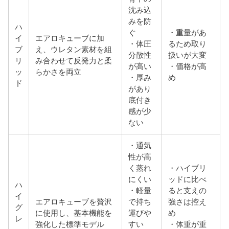
沈み込
みを防
ハ
ぐ
・重量があ
イ
エアロキューブに加
・体圧
るため取り
ブ
え、ウレタン素材を組
分散性
扱いが大変
リ
み合わせて反発力と柔
が高い
・価格が高
ッ
らかさを両立
・厚み
め
ド
があり
底付き
感が少
ない
・通気
性が高
く蒸れ
・ハイブリ
にくい
ッドに比べ
ハ
・軽量
ると支えの
イ
エアロキューブを贅沢
で持ち
強さは控え
グ
に使用し、基本機能を
運びや
め
レ
強化した標準モデル
すい
・体重が重