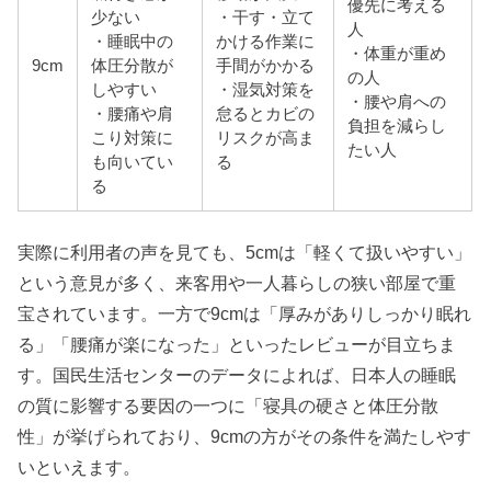
優先に考える
少ない
・干す・立て
人
・睡眠中の
かける作業に
・体重が重め
9cm
体圧分散が
手間がかかる
の人
しやすい
・湿気対策を
・腰や肩への
・腰痛や肩
怠るとカビの
負担を減らし
こり対策に
リスクが高ま
たい人
も向いてい
る
る
実際に利用者の声を見ても、5cmは「軽くて扱いやすい」
という意見が多く、来客用や一人暮らしの狭い部屋で重
宝されています。一方で9cmは「厚みがありしっかり眠れ
る」「腰痛が楽になった」といったレビューが目立ちま
す。国民生活センターのデータによれば、日本人の睡眠
の質に影響する要因の一つに「寝具の硬さと体圧分散
性」が挙げられており、9cmの方がその条件を満たしやす
いといえます。