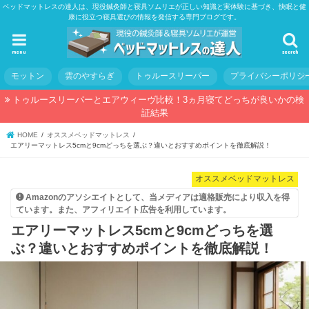
ベッドマットレスの達人は、現役鍼灸師と寝具ソムリエが正しい知識と実体験に基づき、快眠と健
康に役立つ寝具選びの情報を発信する専門ブログです。
menu
search
モットン
雲のやすらぎ
トゥルースリーパー
プライバシーポリシ
トゥルースリーパーとエアウィーヴ比較！3ヵ月寝てどっちが良いかの検
証結果
HOME
オススメベッドマットレス
エアリーマットレス5cmと9cmどっちを選ぶ？違いとおすすめポイントを徹底解説！
オススメベッドマットレス
Amazonのアソシエイトとして、当メディアは適格販売により収入を得
ています。また、アフィリエイト広告を利用しています。
エアリーマットレス5cmと9cmどっちを選
ぶ？違いとおすすめポイントを徹底解説！