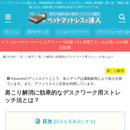
ベッドマットレスの達人は、現役鍼灸師と寝具ソムリエが正しい知識と実体験に基づき、快眠と健
康に役立つ寝具選びの情報を発信する専門ブログです。
menu
search
モットン
雲のやすらぎ
トゥルースリーパー
プライバシーポリシ
トゥルースリーパーとエアウィーヴ比較！3ヵ月寝てどっちが良いかの検
証結果
HOME
肩こり解消
肩こり解消に効果的なデスクワーク用ストレッチ法とは？
肩こり解消
Amazonのアソシエイトとして、当メディアは適格販売により収入を得
ています。また、アフィリエイト広告を利用しています。
肩こり解消に効果的なデスクワーク用ストレ
ッチ法とは？
目次
[
目次を非表示にする
]