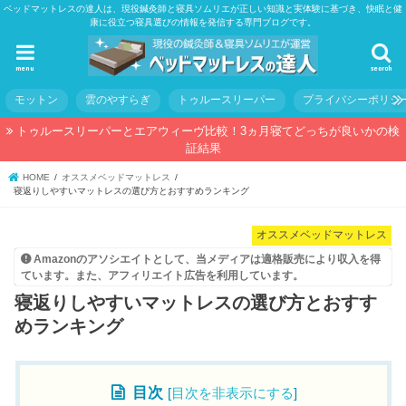
ベッドマットレスの達人は、現役鍼灸師と寝具ソムリエが正しい知識と実体験に基づき、快眠と健
康に役立つ寝具選びの情報を発信する専門ブログです。
menu
search
モットン
雲のやすらぎ
トゥルースリーパー
プライバシーポリシ
トゥルースリーパーとエアウィーヴ比較！3ヵ月寝てどっちが良いかの検
証結果
HOME
オススメベッドマットレス
寝返りしやすいマットレスの選び方とおすすめランキング
オススメベッドマットレス
Amazonのアソシエイトとして、当メディアは適格販売により収入を得
ています。また、アフィリエイト広告を利用しています。
寝返りしやすいマットレスの選び方とおすす
めランキング
目次
[
目次を非表示にする
]