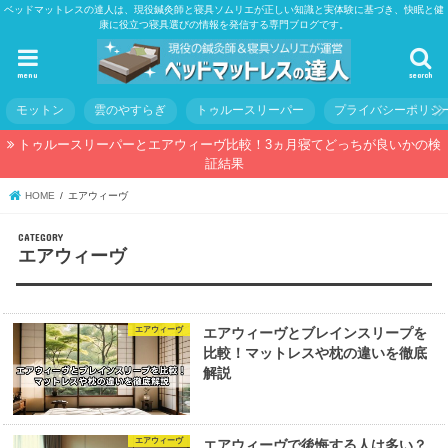
ベッドマットレスの達人は、現役鍼灸師と寝具ソムリエが正しい知識と実体験に基づき、快眠と健
康に役立つ寝具選びの情報を発信する専門ブログです。
menu
search
モットン
雲のやすらぎ
トゥルースリーパー
プライバシーポリシ
トゥルースリーパーとエアウィーヴ比較！3ヵ月寝てどっちが良いかの検
証結果
HOME
エアウィーヴ
エアウィーヴ
エアウィーヴ
エアウィーヴとブレインスリープを
比較！マットレスや枕の違いを徹底
解説
エアウィーヴ
エアウィーヴで後悔する人は多い？