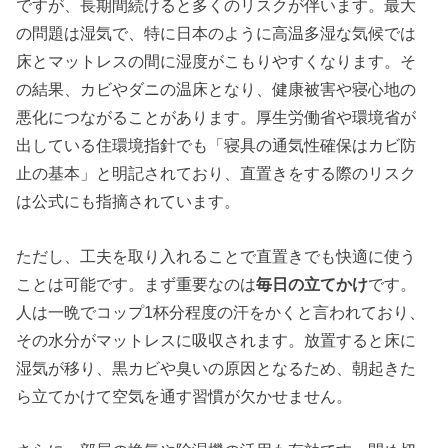
ですが、長期間続けると多くのリスクが伴います。最大
の問題は湿気で、特に日本のように高温多湿な気候では
床とマットレスの間に湿度がこもりやすくなります。そ
の結果、カビやダニの温床となり、健康被害や寝心地の
悪化につながることがあります。厚生労働省や環境省が
出している住環境指針でも「寝具の通気性確保はカビ防
止の基本」と明記されており、直置きをする際のリスク
は公式にも指摘されています。
ただし、工夫を取り入れることで直置きでも快適に使う
ことは可能です。まず重要なのは
毎日の立てかけ
です。
人は一晩でコップ1杯分程度の汗をかくと言われており、
その水分がマットレスに吸収されます。放置すると床に
湿気が移り、黒カビや臭いの原因となるため、朝起きた
ら立てかけて空気を通す習慣が欠かせません。