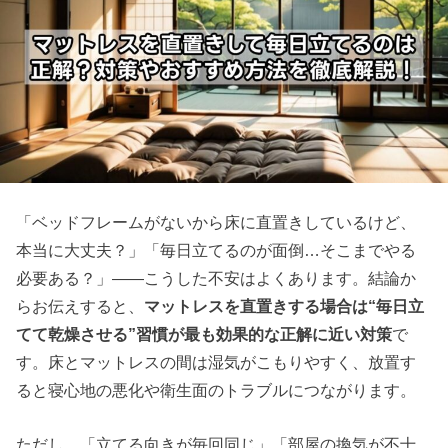
「ベッドフレームがないから床に直置きしているけど、
本当に大丈夫？」「毎日立てるのが面倒…そこまでやる
必要ある？」――こうした不安はよくあります。結論か
らお伝えすると、
マットレスを直置きする場合は“毎日立
てて乾燥させる”習慣が最も効果的な正解に近い対策
で
す。床とマットレスの間は湿気がこもりやすく、放置す
ると寝心地の悪化や衛生面のトラブルにつながります。
ただし、「立てる向きが毎回同じ」「部屋の換気が不十