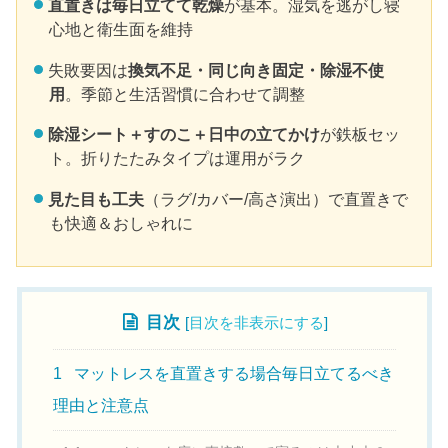
直置きは毎日立てて乾燥
が基本。湿気を逃がし寝
心地と衛生面を維持
失敗要因は
換気不足・同じ向き固定・除湿不使
用
。季節と生活習慣に合わせて調整
除湿シート＋すのこ＋日中の立てかけ
が鉄板セッ
ト。折りたたみタイプは運用がラク
見た目も工夫
（ラグ/カバー/高さ演出）で直置きで
も快適＆おしゃれに
目次
[
目次を非表示にする
]
1
マットレスを直置きする場合毎日立てるべき
理由と注意点