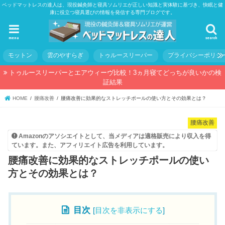
ベッドマットレスの達人は、現役鍼灸師と寝具ソムリエが正しい知識と実体験に基づき、快眠と健
康に役立つ寝具選びの情報を発信する専門ブログです。
menu
search
モットン
雲のやすらぎ
トゥルースリーパー
プライバシーポリシ
トゥルースリーパーとエアウィーヴ比較！3ヵ月寝てどっちが良いかの検
証結果
HOME
腰痛改善
腰痛改善に効果的なストレッチポールの使い方とその効果とは？
腰痛改善
Amazonのアソシエイトとして、当メディアは適格販売により収入を得
ています。また、アフィリエイト広告を利用しています。
腰痛改善に効果的なストレッチポールの使い
方とその効果とは？
目次
[
目次を非表示にする
]