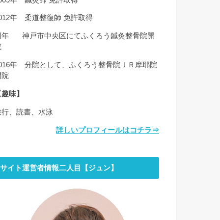
2012年 柔道整復師 免許取得
同年 神戸市中央区にてふくろう鍼灸整骨院開
院
2016年 分院として、ふくろう整骨院ＪＲ摩耶院
開院
【趣味】
旅行、読書、水泳
詳しいプロフィールはコチラ⇒
サイト運営者情報二人目【ジュン】