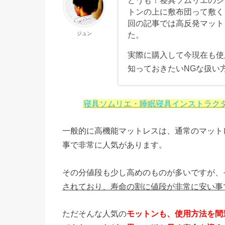
どうも！寝具ソムリエのジ
トンの上に敷布団って敷く
回の記事では高反発マット
た。
ジュン
実際に購入して今現在も使
知っておきたいNGな扱い
寝具ソムリエ・睡眠寝具インストラク
一般的に高機能マットレスは、通常のマット
事で非常に人気があります。
その分値段も少し高めのものが多いですが、
されており、寿命の割に値段が非常に安い事
ただそんな人気の
モットンも、使用方法を間