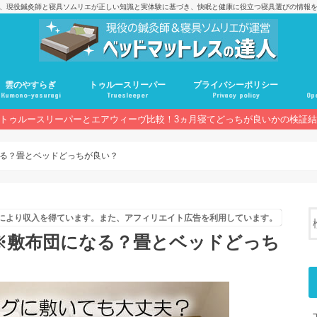
、現役鍼灸師と寝具ソムリエが正しい知識と実体験に基づき、快眠と健康に役立つ寝具選びの情報
雲のやすらぎ
トゥルースリーパー
プライバシーポリシー
Kumono-yasuragi
Truesleeper
Privacy policy
Ope
トゥルースリーパーとエアウィーヴ比較！3ヵ月寝てどっちが良いかの検証
る？畳とベッドどっちが良い？
売により収入を得ています。また、アフィリエイト広告を利用しています。
※敷布団になる？畳とベッドどっち