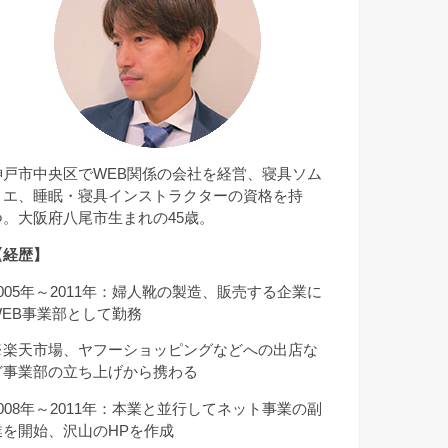
神戸市中央区でWEB関係の会社を経営、寝具ソム
リエ、睡眠・寝具インストラクターの資格を持
つ。大阪府八尾市生まれの45歳。
【経歴】
2005年～2011年：婦人靴の製造、販売する企業に
WEB事業部として勤務
※楽天市場、ヤフーショッピングなどへの出店な
ど事業部の立ち上げから携わる
2008年～2011年：本業と並行してネット事業の副
業を開始、沢山のHPを作成