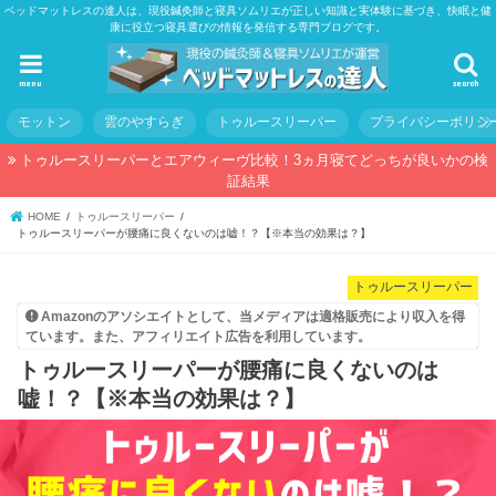
ベッドマットレスの達人は、現役鍼灸師と寝具ソムリエが正しい知識と実体験に基づき、快眠と健
康に役立つ寝具選びの情報を発信する専門ブログです。
menu
search
モットン
雲のやすらぎ
トゥルースリーパー
プライバシーポリシ
トゥルースリーパーとエアウィーヴ比較！3ヵ月寝てどっちが良いかの検
証結果
HOME
トゥルースリーパー
トゥルースリーパーが腰痛に良くないのは嘘！？【※本当の効果は？】
トゥルースリーパー
Amazonのアソシエイトとして、当メディアは適格販売により収入を得
ています。また、アフィリエイト広告を利用しています。
トゥルースリーパーが腰痛に良くないのは
嘘！？【※本当の効果は？】