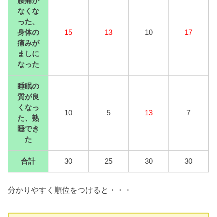
腰痛が
なくな
った、
身体の
15
13
10
17
痛みが
ましに
なった
睡眠の
質が良
くなっ
10
5
13
7
た、熟
睡でき
た
合計
30
25
30
30
分かりやすく順位をつけると・・・