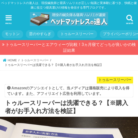
ベッドマットレスの達人は、現役鍼灸師と寝具ソムリエが正しい知識と実体験に基づき、快眠と健
康に役立つ寝具選びの情報を発信する専門ブログです。
menu
search
モットン
雲のやすらぎ
トゥルースリーパー
プライバシーポリシ
トゥルースリーパーとエアウィーヴ比較！3ヵ月寝てどっちが良いかの検
証結果
HOME
トゥルースリーパー
トゥルースリーパーは洗濯できる？【※購入者がお手入れ方法を検証】
トゥルースリーパー
Amazonのアソシエイトとして、当メディアは適格販売により収入を得
ています。また、アフィリエイト広告を利用しています。
トゥルースリーパーは洗濯できる？【※購入
者がお手入れ方法を検証】