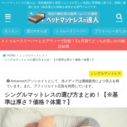
ベッドマットレスの達人は、現役鍼灸師と寝具ソムリエが正しい知識と実体験に基づき、快眠と健
康に役立つ寝具選びの情報を発信する専門ブログです。
menu
search
モットン
雲のやすらぎ
トゥルースリーパー
プライバシーポリシ
トゥルースリーパーとエアウィーヴ比較！3ヵ月寝てどっちが良いかの検
証結果
HOME
シングルマットレス
シングルマットレスの選び方まとめ！【※基準は厚さ？価格？体重？】
シングルマットレス
Amazonのアソシエイトとして、当メディアは適格販売により収入を得
ています。また、アフィリエイト広告を利用しています。
シングルマットレスの選び方まとめ！【※基
準は厚さ？価格？体重？】