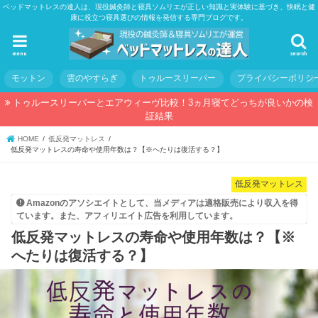
ベッドマットレスの達人は、現役鍼灸師と寝具ソムリエが正しい知識と実体験に基づき、快眠と健
康に役立つ寝具選びの情報を発信する専門ブログです。
menu
search
モットン
雲のやすらぎ
トゥルースリーパー
プライバシーポリシ
トゥルースリーパーとエアウィーヴ比較！3ヵ月寝てどっちが良いかの検
証結果
HOME
低反発マットレス
低反発マットレスの寿命や使用年数は？【※へたりは復活する？】
低反発マットレス
Amazonのアソシエイトとして、当メディアは適格販売により収入を得
ています。また、アフィリエイト広告を利用しています。
低反発マットレスの寿命や使用年数は？【※
へたりは復活する？】